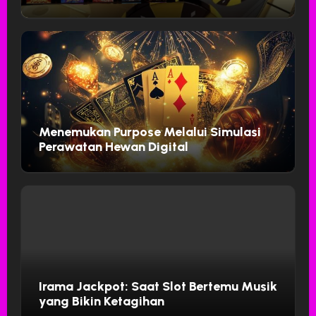
Usaha 10 Mei 2026
Menemukan Purpose Melalui Simulasi
Perawatan Hewan Digital
Irama Jackpot: Saat Slot Bertemu Musik
yang Bikin Ketagihan