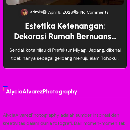
admin
April 6, 2026
No Comments
Estetika Ketenangan:
Dekorasi Rumah Bernuansa
Sendai yang Minimalis dan
Sendai, kota hijau di Prefektur Miyagi, Jepang, dikenal
Damai
tidak hanya sebagai gerbang menuju alam Tohoku…
AlyciaAlvarezPhotography
AlyciaAlvarezPhotography adalah sumber inspirasi dan
kreativitas dalam dunia fotografi. Dari momen-momen tak