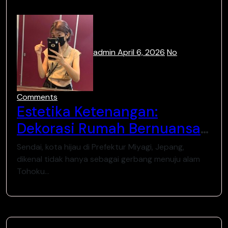
admin
April 6, 2026
No
Comments
Estetika Ketenangan:
Dekorasi Rumah Bernuansa
Sendai yang Minimalis dan
Sendai, kota hijau di Prefektur Miyagi, Jepang,
Damai
dikenal tidak hanya sebagai gerbang menuju alam
Tohoku…