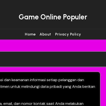
Game Online Populer
Home
About
Privacy Policy
asi dan keamanan informasi setiap pelanggan dan
mitmen untuk melindungi data pribadi yang Anda berikan
a, email, dan nomor kontak saat Anda melakukan