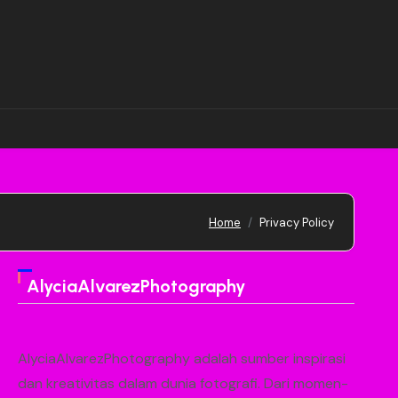
Home
Privacy Policy
AlyciaAlvarezPhotography
AlyciaAlvarezPhotography adalah sumber inspirasi
dan kreativitas dalam dunia fotografi. Dari momen-