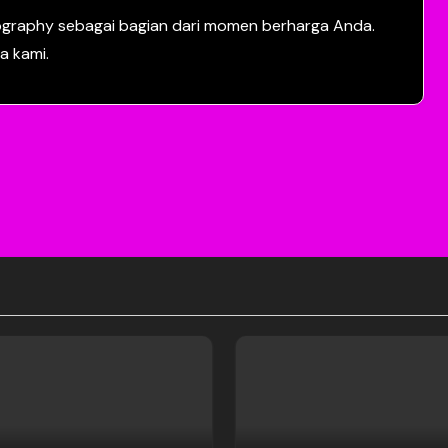
ography sebagai bagian dari momen berharga Anda.
a kami.