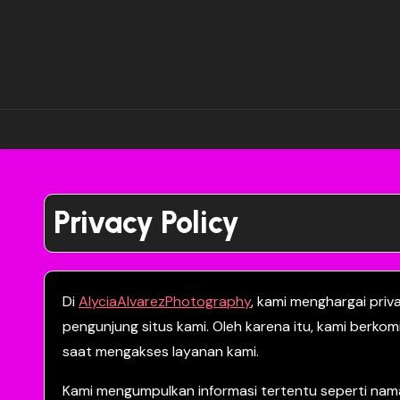
Skip
to
content
Privacy Policy
Di
AlyciaAlvarezPhotography
, kami menghargai priv
pengunjung situs kami. Oleh karena itu, kami berko
saat mengakses layanan kami.
Kami mengumpulkan informasi tertentu seperti nam