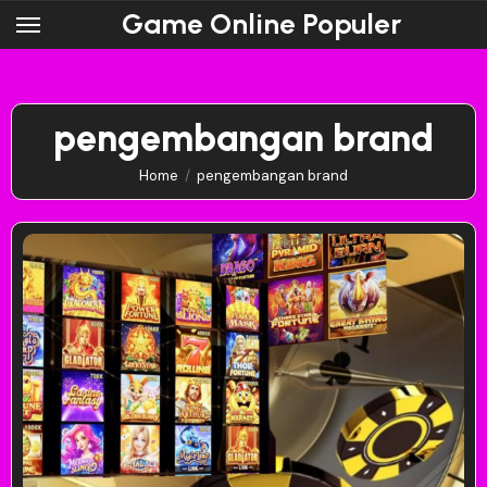
Skip
Game Online Populer
to
content
pengembangan brand
Home
pengembangan brand