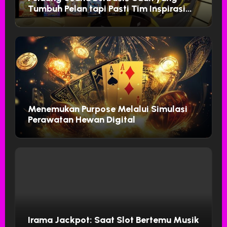
Tumbuh Pelan tapi Pasti Tim Inspirasi
Usaha 10 Mei 2026
Menemukan Purpose Melalui Simulasi
Perawatan Hewan Digital
Irama Jackpot: Saat Slot Bertemu Musik