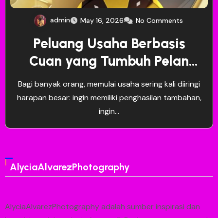
admin
May 16, 2026
No Comments
Peluang Usaha Berbasis
Cuan yang Tumbuh Pelan
tapi Pasti Tim Inspirasi Usaha
Bagi banyak orang, memulai usaha sering kali diiringi
10 Mei 2026
harapan besar: ingin memiliki penghasilan tambahan,
ingin…
AlyciaAlvarezPhotography
AlyciaAlvarezPhotography adalah sumber inspirasi dan