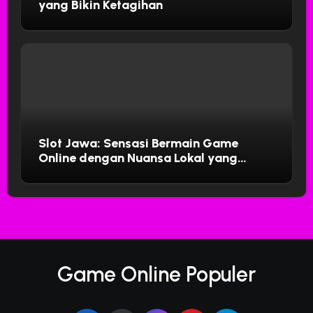
yang Bikin Ketagihan
Slot Jawa: Sensasi Bermain Game
Online dengan Nuansa Lokal yang
Memikat
Game Online Populer