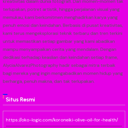
kreativitas dalam dunia fotografi. Dari momen-momen tak
terlupakan, potret artistik, hingga perjalanan visual yang
memukau, kami berkomitmen menghadirkan karya yang
penuh emosi dan keindahan. Berbasis di pusat kreativitas,
kami terus mengeksplorasi teknik terbaru dan tren terkini
untuk memastikan setiap gambar yang kami abadikan
mampu menyampaikan cerita yang mendalam. Dengan
dedikasi terhadap keaslian dan keindahan setiap frame,
AlyciaAlvarezPhotography hadir sebagai mitra terbaik
bagi mereka yang ingin mengabadikan momen hidup yang
berharga, penuh makna, dan tak terlupakan.
Situs Resmi
https://oko-logic.com/koroneiki-olive-oil-for-health/